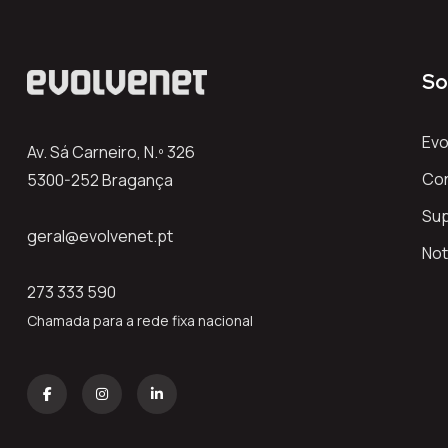
So
Evo
Av. Sá Carneiro, N.º 326
Co
5300-252 Bragança
Su
geral@evolvenet.pt
Not
273 333 590
Chamada para a rede fixa nacional