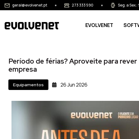
Passar para o conteúdo principal
geral@evolvenet.pt
273 333 590
Seg. a Sex.
Main navigation
EVOLVENET
SOFT
Período de férias? Aproveite para rever 
empresa
26
Jun
2026
Equipamentos