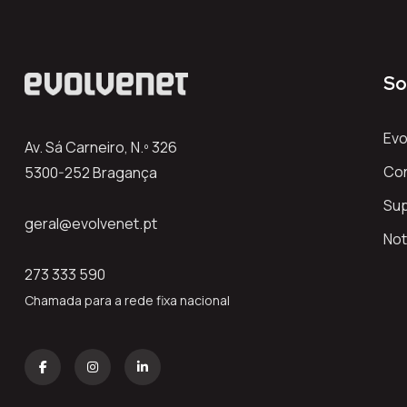
So
Evo
Av. Sá Carneiro, N.º 326
Co
5300-252 Bragança
Su
geral@evolvenet.pt
Not
273 333 590
Chamada para a rede fixa nacional