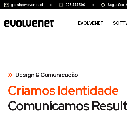
Passar para o conteúdo principal
geral@evolvenet.pt
273 333 590
Seg. a Sex.
Main navigation
EVOLVENET
SOFT
Design & Comunicação
Criamos Identidade
Comunicamos Resul