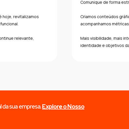
Comunique de forma estra
 hoje, revitalizamos
Criamos conteúdos gráfic
funcional.
acompanhamos métricas
ontinue relevante,
Mais visibilidade, mais i
identidade e objetivos d
l da sua empresa.
Explore o Nosso