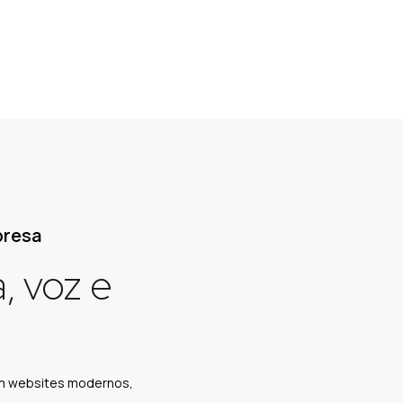
presa
, voz e
em websites modernos,