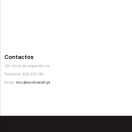
Contactos
20+ Anos de experiência
Telefone: 926 031 136
Email:
mvc@evolvenet.pt