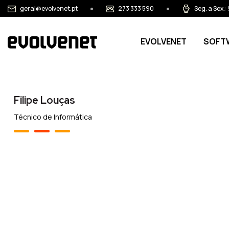
Passar para o conteúdo principal
geral@evolvenet.pt
273 333 590
Seg. a Sex.
Main navigation
EVOLVENET
SOFT
Filipe Louças
Técnico de Informática