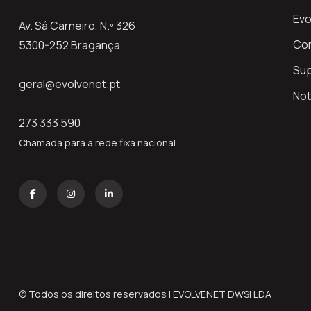
Evo
Av. Sá Carneiro, N.º 326
Co
5300-252 Bragança
Su
geral@evolvenet.pt
Not
273 333 590
Chamada para a rede fixa nacional
© Todos os direitos reservados | EVOLVENET DWSI LDA