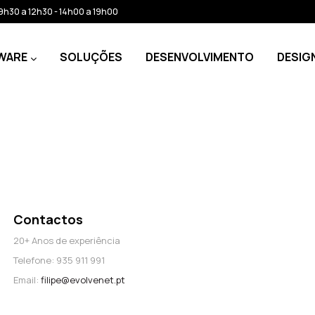
: 9h30 a 12h30 - 14h00 a 19h00
WARE
SOLUÇÕES
DESENVOLVIMENTO
DESIG
Contactos
20+ Anos de experiência
Telefone: 935 911 991
Email:
filipe@evolvenet.pt