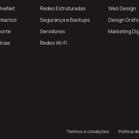
lveNet
Redes Estruturadas
Web Design
ntactos
Segurança e Backups
Design Gráfi
porte
Servidores
Marketing Dig
ícias
Redes Wi-Fi
Termos e condições
Politica d