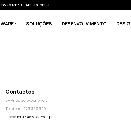
: 9h30 a 12h30 - 14h00 a 19h00
TWARE
SOLUÇÕES
DESENVOLVIMENTO
DESIG
Contactos
5+ Anos de experiência
Telefone: 273 333 590
Email:
lcruz@evolvenet.pt