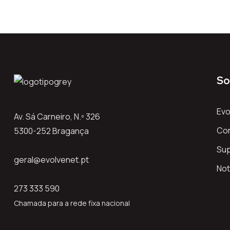
So
Evo
Av. Sá Carneiro, N.º 326
Co
5300-252 Bragança
Su
geral@evolvenet.pt
Not
273 333 590
Chamada para a rede fixa nacional