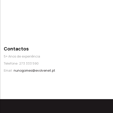
Contactos
5+ Anos de experiência
Telefone: 273 333 590
Email:
nunogomes@evolvenet.pt