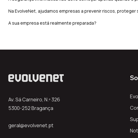
Na EvolveNet, ajudamos empresas a prevenir riscos, proteger s
A sua empresa está realmente preparada?
So
Evo
Av. Sá Carneiro, N.º 326
Co
5300-252 Bragança
Su
geral@evolvenet.pt
Not