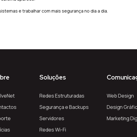
istemas e trabalhar com mais segurança no dia a dia.
bre
Soluções
Comunica
lveNet
Redes Estruturadas
Web Design
ntactos
Segurança e Backups
Design Gráfi
porte
Servidores
Marketing Dig
ícias
Redes Wi-Fi