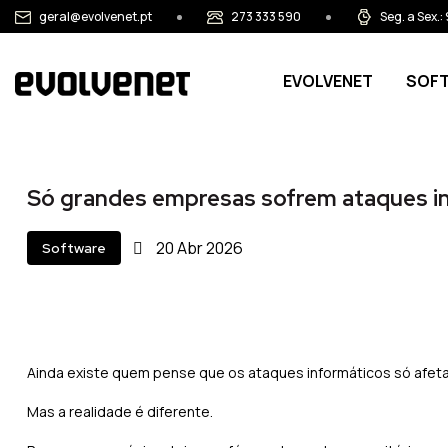
Passar para o conteúdo principal
geral@evolvenet.pt
273 333 590
Seg. a Sex.
Main navigation
EVOLVENET
SOF
Só grandes empresas sofrem ataques i
20
Abr
2026
Software
Ainda existe quem pense que os ataques informáticos só afe
Mas a realidade é diferente.