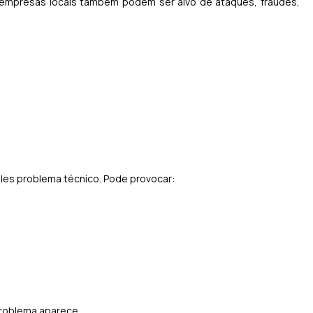
 e empresas locais também podem ser alvo de ataques, fraudes,
les problema técnico. Pode provocar:
roblema aparece.