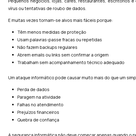
Pequenos negócios, lojas, cafés, restaurantes, escritórios
vírus ou tentativas de roubo de dados.
E muitas vezes tornam-se alvos mais fáceis porque:
Têm menos medidas de proteção
Usam palavras-passe fracas ou repetidas
Não fazem backups regulares
Abrem emails ou links sem confirmar a origem
Trabalham sem acompanhamento técnico adequado
Um ataque informático pode causar muito mais do que um simp
Perda de dados
Paragem na atividade
Falhas no atendimento
Prejuízos financeiros
Quebra de confiança
A segurança informática não deve começar apenas quando o p